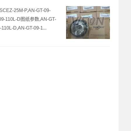
SCEZ-25M-P,AN-GT-09-
09-110L-D图纸参数,AN-GT-
0L-D,AN-GT-09-1...