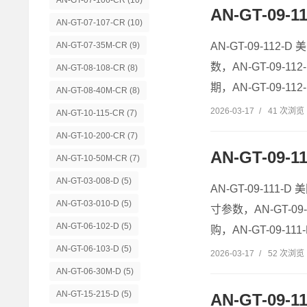
AN-GT-07-106-CR
(10)
AN-GT-09-
AN-GT-07-107-CR
(10)
AN-GT-09-112-D
AN-GT-07-35M-CR
(9)
数，AN-GT-09-112
AN-GT-08-108-CR
(8)
期，AN-GT-09-112-
AN-GT-08-40M-CR
(8)
2026-03-17
/
41 次浏览
AN-GT-10-115-CR
(7)
AN-GT-10-200-CR
(7)
AN-GT-09-
AN-GT-10-50M-CR
(7)
AN-GT-03-008-D
(5)
AN-GT-09-111-D 
AN-GT-03-010-D
(5)
寸参数，AN-GT-09-
AN-GT-06-102-D
(5)
购，AN-GT-09-111-
AN-GT-06-103-D
(5)
2026-03-17
/
52 次浏览
AN-GT-06-30M-D
(5)
AN-GT-15-215-D
(5)
AN-GT-09-