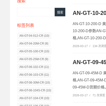
搜索
AN-GT-10-
AN-GT-10-200-D
标签列表
10-200-D参数AN-G
AN-GT-04-012-CR
(10)
格,AN-GT-10-20
AN-GT-04-20M-CR
(9)
2026-03-17
/
134 次浏
AN-GT-05-100-CR
(10)
AN-GT-05-25M-CR
(9)
AN-GT-09-
AN-GT-06-102-CR
(11)
AN-GT-09-45M-
AN-GT-06-103-CR
(11)
格,AN-GT-09-45M
AN-GT-06-30M-CR
(10)
09-45M-D货期价格,
AN-GT-06-104S-CR
(10)
2026-03-17
/
71 次浏览
AN-GT-07-104-CR
(10)