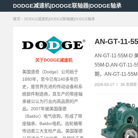
DODGE减速机|DODGE联轴器|DODGE轴承
首页
> DODGE减速机|DODGE联轴器|DODGE轴承
AN-GT-11-
AN-GT-11-55M-D
关于DODGE减速机
55M-D,AN-GT-11
美国道奇（Dodge）公司始于
期，AN-GT-11-55
1880年，至今已有140多年历
2026-03-17
/
39 次浏览
史，是世界先进的传动设备和系
统部件制造商，其生产的带座轴
承被公认为行业内高品质的产
品。2007年被美国葆德
（Baldor）电气收购，形成了带
座轴承、Baldor电机、齿轮箱等
传动类三大支柱产品。美国葆德