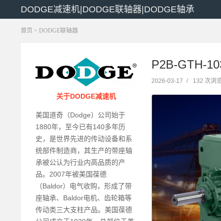
DODGE减速机|DODGE联轴器|DODGE轴承
首页
>
DODGE联轴器
P2B-GTH-1
2026-03-17
/
132 次浏
关于DODGE减速机
美国道奇（Dodge）公司始于
1880年，至今已有140多年历
史，是世界先进的传动设备和系
统部件制造商，其生产的带座轴
承被公认为行业内高品质的产
品。2007年被美国葆德
（Baldor）电气收购，形成了带
座轴承、Baldor电机、齿轮箱等
传动类三大支柱产品。美国葆德