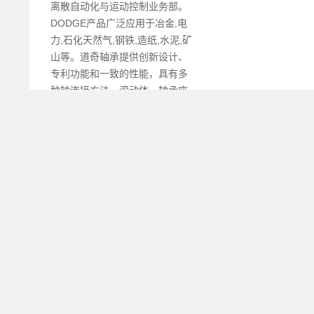
离散自动化与运动控制业务部。
DODGE产品广泛应用于冶金,电
力,石化天然气,钢铁,造纸,水泥,矿
山等。道奇轴承提供创新设计、
专利功能和一致的性能，具有多
种轴连接方法、滚动体、轴承座
和密封件选择。