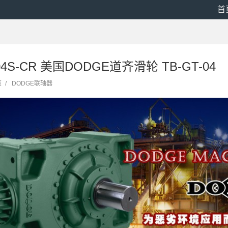
首
104S-CR 美国DODGE道齐滑轮 TB-GT-04
览
/
DODGE联轴器