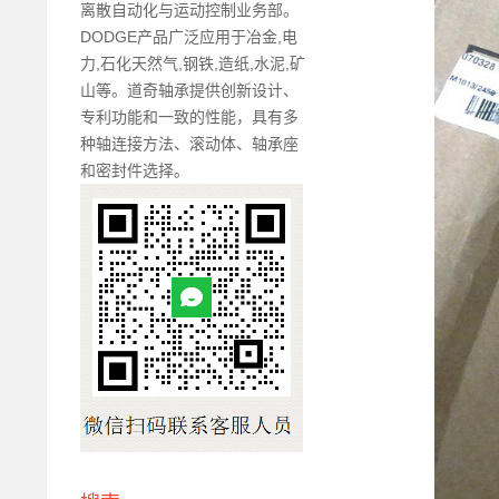
离散自动化与运动控制业务部。
DODGE产品广泛应用于冶金,电
力,石化天然气,钢铁,造纸,水泥,矿
山等。道奇轴承提供创新设计、
专利功能和一致的性能，具有多
种轴连接方法、滚动体、轴承座
和密封件选择。