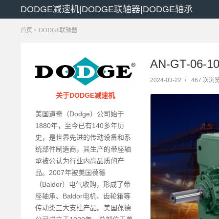
DODGE减速机|DODGE联轴器|DODGE轴承
首页
>
DODGE联轴器
AN-GT-06-
2024-03-22
/
467 次浏
关于DODGE减速机
美国道奇（Dodge）公司始于
1880年，至今已有140多年历
史，是世界先进的传动设备和系
统部件制造商，其生产的带座轴
承被公认为行业内高品质的产
品。2007年被美国葆德
（Baldor）电气收购，形成了带
座轴承、Baldor电机、齿轮箱等
传动类三大支柱产品。美国葆德