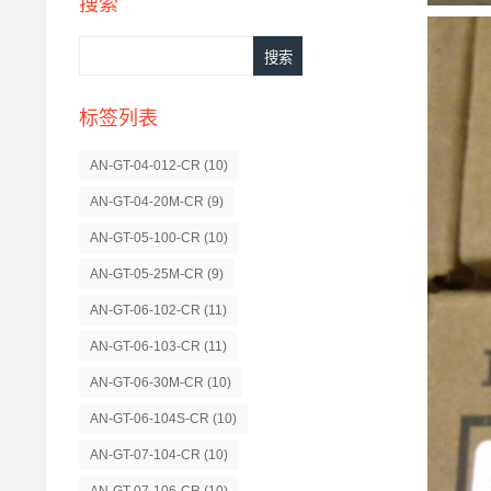
搜索
标签列表
AN-GT-04-012-CR
(10)
AN-GT-04-20M-CR
(9)
AN-GT-05-100-CR
(10)
AN-GT-05-25M-CR
(9)
AN-GT-06-102-CR
(11)
AN-GT-06-103-CR
(11)
AN-GT-06-30M-CR
(10)
AN-GT-06-104S-CR
(10)
AN-GT-07-104-CR
(10)