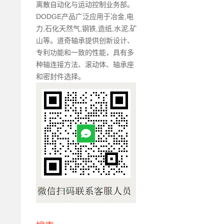
离散自动化与运动控制业务部。
DODGE产品广泛应用于冶金,电
力,石化天然气,钢铁,造纸,水泥,矿
山等。道奇轴承提供创新设计、
专利功能和一致的性能，具有多
种轴连接方法、滚动体、轴承座
和密封件选择。