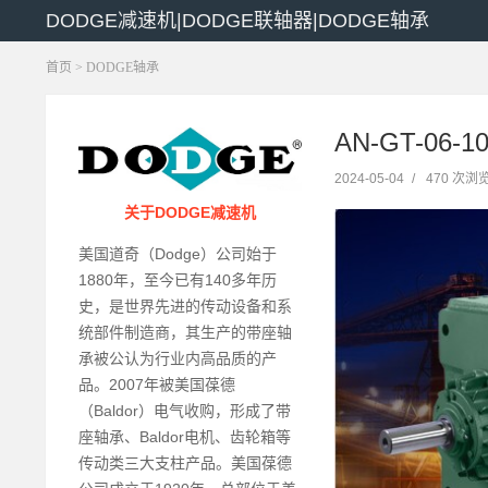
DODGE减速机|DODGE联轴器|DODGE轴承
首页
>
DODGE轴承
AN-GT-06-
2024-05-04
/
470 次浏
关于DODGE减速机
美国道奇（Dodge）公司始于
1880年，至今已有140多年历
史，是世界先进的传动设备和系
统部件制造商，其生产的带座轴
承被公认为行业内高品质的产
品。2007年被美国葆德
（Baldor）电气收购，形成了带
座轴承、Baldor电机、齿轮箱等
传动类三大支柱产品。美国葆德