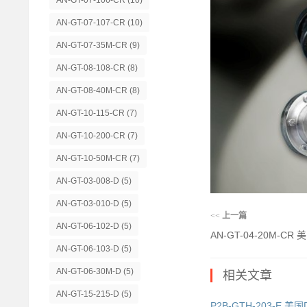
AN-GT-07-106-CR
(10)
AN-GT-07-107-CR
(10)
AN-GT-07-35M-CR
(9)
AN-GT-08-108-CR
(8)
AN-GT-08-40M-CR
(8)
AN-GT-10-115-CR
(7)
AN-GT-10-200-CR
(7)
AN-GT-10-50M-CR
(7)
AN-GT-03-008-D
(5)
AN-GT-03-010-D
(5)
<<
上一篇
AN-GT-06-102-D
(5)
AN-GT-04-20M-CR
AN-GT-06-103-D
(5)
AN-GT-06-30M-D
(5)
相关文章
AN-GT-15-215-D
(5)
P2B-GTH-203-E 美